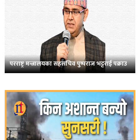
परराष्ट्र मन्त्रालयका सहसचिव पुष्पराज भट्टराई पक्राउ