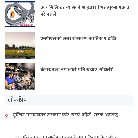
एक सिलिन्डर ग्यासको ७ हजार ! भक्तपुरमा पक्राउ
परे पसले
एनपीएलको तेस्रो संस्करण कार्तिक ९ देखि
बेलायतका नेपालीले पनि रुचाए ‘गौंथली’
लोकप्रिय
१
मुग्लिन-नारायणगढ सडकमा फेरि खस्यो पहिरो, सडक अवरुद्ध
प्रशासनिक सुधारमा बालेन सरकारले चार महिनामा के गर्‍यो ?