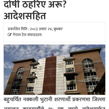
दोषी ठहरिए अरू?
अपडेट
आदेशसहित
खेलकुद
स्वास्थ्य/
प्रकाशित मिति : २०८३ असार २४, बुधबार
जिबनशैली
नेपाल टेल संवाददाता
बहुचर्चित नक्कली भुटानी शरणार्थी प्रकरणमा जिल्ला