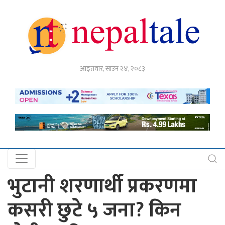
गृहपृष्ठ
आइतवार, साउन २४, २०८३
राजनीति
अर्थ
नेपाल
टेल
प्रदेश
खबर
भुटानी शरणार्थी प्रकरणमा
अन्तर्राष्ट्रिय
कसरी छुटे ५ जना? किन
युके