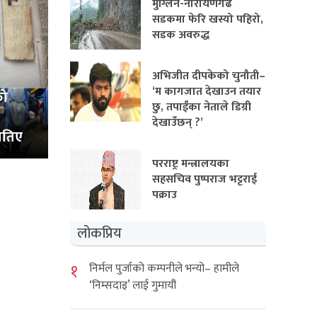
मुग्लिन-नारायणगढ
सडकमा फेरि खस्यो पहिरो,
सडक अवरुद्ध
अभिजीत दीपकेको चुनौती–
‘म कागजात देखाउन तयार
को
छु, तपाईंका नेताले डिग्री
देखाउँछन् ?’
ातिए
परराष्ट्र मन्त्रालयका
सहसचिव पुष्पराज भट्टराई
पक्राउ
लोकप्रिय
१
निर्मल पुर्जाको कम्पनीले भन्यो– हामीले
‘निम्सदाइ’ लाई गुमायौं