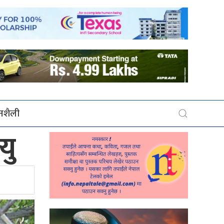
बनशैली
यु