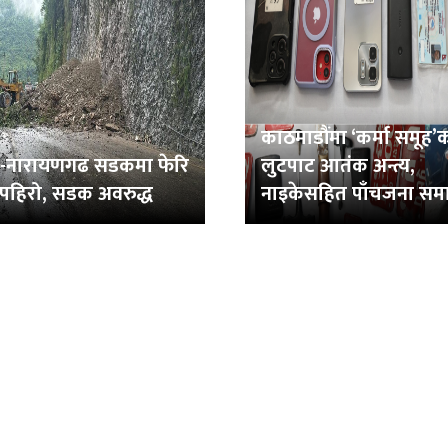
काठमाडौंमा ‘कर्मा समूह’
िन-नारायणगढ सडकमा फेरि
लुटपाट आतंक अन्त्य,
 पहिरो, सडक अवरुद्ध
नाइकेसहित पाँचजना सम