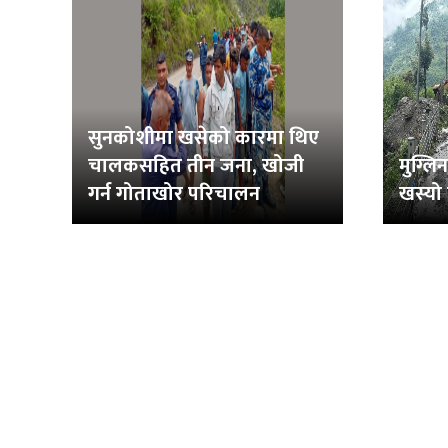
सुनकोशीमा खसेको कारमा थिए
चालकसहित तीन जना, खोजी
मुग्ल
गर्न गोताखोर परिचालन
खस्यो