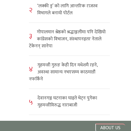
‘लक्की ड्र’ को लागि आन्तरिक राजस्व
२
विभागले बनायो पोर्टल
गोपालमान श्रेष्ठको श्रद्धाञ्जलीमा पनि देखियो
३
कांग्रेसको विभाजन, संस्थापनइतर नेताले
टेकेनन् सानेपा
गृहमन्त्री गुरुङ केही दिन मधेशमै रहने,
४
अवस्था सामान्य नभएसम्म काठमाडौं
नफर्किने
देवानगञ्ज घटनाका घाइते भेट्न पुगेका
५
गृहमन्त्रीविरुद्ध नाराबाजी
ABOUT US