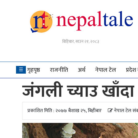
गृहपृष्ठ
बिहिबार, साउन २१, २०८३
राजनीति
अर्थ
गृहपृष्ठ
राजनीति
अर्थ
नेपाल टेल
प्रदे
☰
नेपाल
जंगली च्याउ खाँदा 
टेल
प्रदेश
खबर
प्रकाशित मिति : २०७७ बैशाख २५, बिहीबार
नेपाल टेल सं
अन्तर्राष्ट्रिय
युके