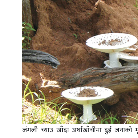
अपडेट
खेलकुद
स्वास्थ्य/
जिबनशैली
जंगली च्याउ खाँदा अर्घाखाँचीमा दुई जनाको