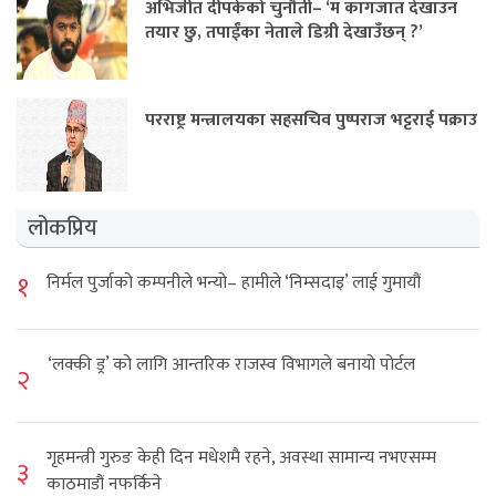
अभिजीत दीपकेको चुनौती– ‘म कागजात देखाउन
तयार छु, तपाईंका नेताले डिग्री देखाउँछन् ?’
परराष्ट्र मन्त्रालयका सहसचिव पुष्पराज भट्टराई पक्राउ
लोकप्रिय
१
निर्मल पुर्जाको कम्पनीले भन्यो– हामीले ‘निम्सदाइ’ लाई गुमायौं
‘लक्की ड्र’ को लागि आन्तरिक राजस्व विभागले बनायो पोर्टल
२
गृहमन्त्री गुरुङ केही दिन मधेशमै रहने, अवस्था सामान्य नभएसम्म
३
काठमाडौं नफर्किने