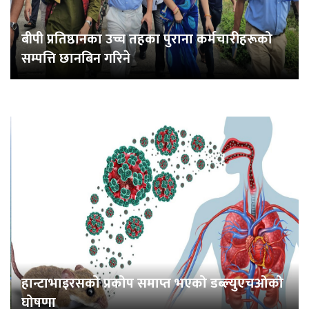
बीपी प्रतिष्ठानका उच्च तहका पुराना कर्मचारीहरूको
सम्पत्ति छानबिन गरिने
हान्टाभाइरसको प्रकोप समाप्त भएको डब्ल्युएचओको
घोषणा