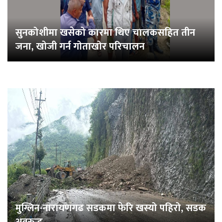
सुनकोशीमा खसेको कारमा थिए चालकसहित तीन
जना, खोजी गर्न गोताखोर परिचालन
मुग्लिन-नारायणगढ सडकमा फेरि खस्यो पहिरो, सडक
अवरुद्ध