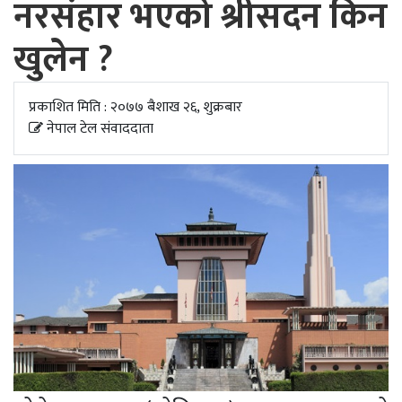
नरसंहार भएको श्रीसदन किन
अपडेट
खुलेन ?
खेलकुद
स्वास्थ्य/
प्रकाशित मिति : २०७७ बैशाख २६, शुक्रबार
जिबनशैली
नेपाल टेल संवाददाता