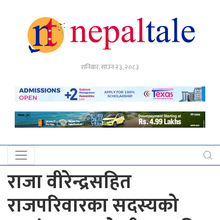
गृहपृष्ठ
शनिबार, साउन २३, २०८३
राजनीति
अर्थ
नेपाल
टेल
प्रदेश
खबर
राजा वीरेन्द्रसहित
अन्तर्राष्ट्रिय
राजपरिवारका सदस्यको
युके