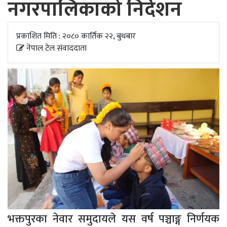
नगरपालिकाको निर्देशन
अपडेट
खेलकुद
प्रकाशित मिति : २०८० कार्तिक २२, बुधबार
नेपाल टेल संवाददाता
स्वास्थ्य/
जिबनशैली
भक्तपुरका नेवार समुदायले यस वर्ष पञ्चाङ्ग निर्णयक