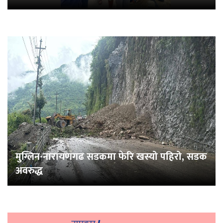
मुग्लिन-नारायणगढ सडकमा फेरि खस्यो पहिरो, सडक
अवरुद्ध