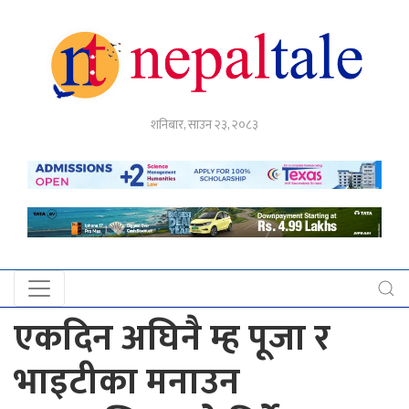
गृहपृष्ठ
शनिबार, साउन २३, २०८३
राजनीति
अर्थ
नेपाल
टेल
प्रदेश
खबर
एकदिन अघिनै म्ह पूजा र
अन्तर्राष्ट्रिय
भाइटीका मनाउन
युके