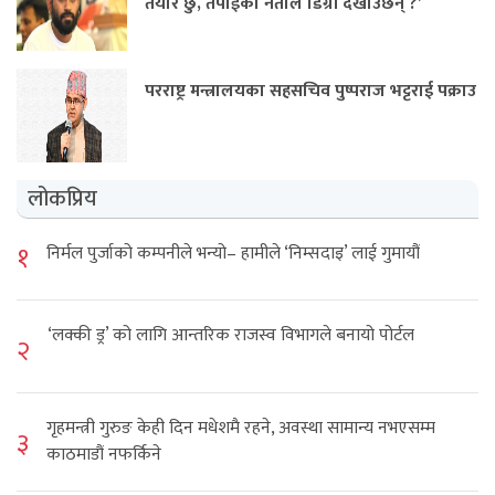
तयार छु, तपाईंका नेताले डिग्री देखाउँछन् ?’
परराष्ट्र मन्त्रालयका सहसचिव पुष्पराज भट्टराई पक्राउ
लोकप्रिय
१
निर्मल पुर्जाको कम्पनीले भन्यो– हामीले ‘निम्सदाइ’ लाई गुमायौं
‘लक्की ड्र’ को लागि आन्तरिक राजस्व विभागले बनायो पोर्टल
२
गृहमन्त्री गुरुङ केही दिन मधेशमै रहने, अवस्था सामान्य नभएसम्म
३
काठमाडौं नफर्किने