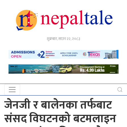
गृहपृष्ठ
शुक्रबार, साउन २२, २०८३
राजनीति
अर्थ
नेपाल
टेल
प्रदेश
खबर
जेनजी र बालेनका तर्फबाट
अन्तर्राष्ट्रिय
संसद विघटनको बटमलाइन
युके