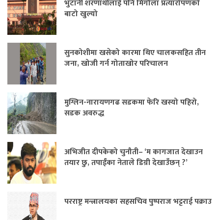
भुटानी शरणार्थीलाई पनि मिर्गौला प्रत्यारोपणको
बाटो खुल्यो
सुनकोशीमा खसेको कारमा थिए चालकसहित तीन
जना, खोजी गर्न गोताखोर परिचालन
मुग्लिन-नारायणगढ सडकमा फेरि खस्यो पहिरो,
सडक अवरुद्ध
अभिजीत दीपकेको चुनौती– ‘म कागजात देखाउन
तयार छु, तपाईंका नेताले डिग्री देखाउँछन् ?’
परराष्ट्र मन्त्रालयका सहसचिव पुष्पराज भट्टराई पक्राउ