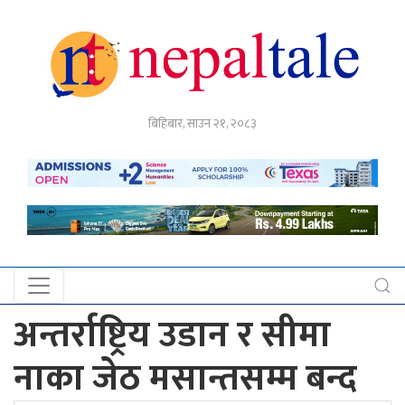
गृहपृष्ठ
बिहिबार, साउन २१, २०८३
राजनीति
अर्थ
नेपाल
टेल
प्रदेश
खबर
अन्तर्राष्ट्रिय उडान र सीमा
अन्तर्राष्ट्रिय
नाका जेठ मसान्तसम्म बन्द
युके