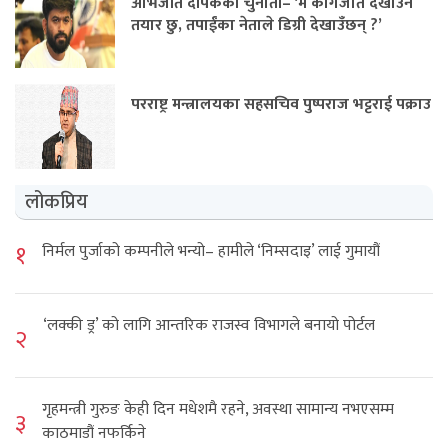
अभिजीत दीपकेको चुनौती– ‘म कागजात देखाउन
तयार छु, तपाईंका नेताले डिग्री देखाउँछन् ?’
परराष्ट्र मन्त्रालयका सहसचिव पुष्पराज भट्टराई पक्राउ
लोकप्रिय
१
निर्मल पुर्जाको कम्पनीले भन्यो– हामीले ‘निम्सदाइ’ लाई गुमायौं
‘लक्की ड्र’ को लागि आन्तरिक राजस्व विभागले बनायो पोर्टल
२
गृहमन्त्री गुरुङ केही दिन मधेशमै रहने, अवस्था सामान्य नभएसम्म
३
काठमाडौं नफर्किने