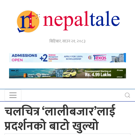
गृहपृष्ठ
बिहिबार, साउन २१, २०८३
राजनीति
अर्थ
नेपाल
टेल
प्रदेश
खबर
चलचित्र ‘लालीबजार’लाई
अन्तर्राष्ट्रिय
प्रदर्शनको बाटो खुल्यो
युके