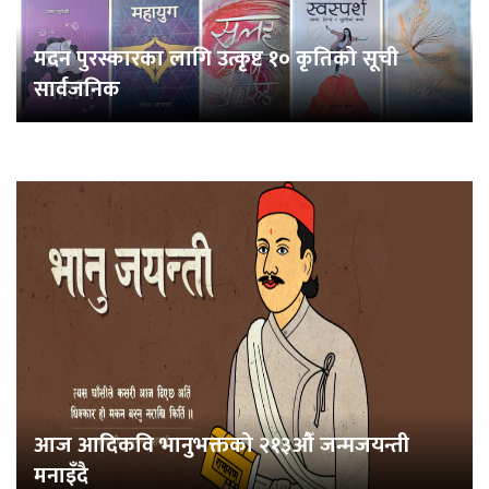
मदन पुरस्कारका लागि उत्कृष्ट १० कृतिको सूची
सार्वजनिक
आज आदिकवि भानुभक्तको २१३औँ जन्मजयन्ती
मनाइँदै