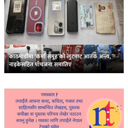
काठमाडौंमा ‘कर्मा समूह’को लुटपाट आतंक अन्त्य,
नाइकेसहित पाँचजना समातिए