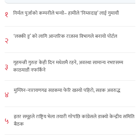
१
निर्मल पुर्जाको कम्पनीले भन्यो– हामीले ‘निम्सदाइ’ लाई गुमायौं
‘लक्की ड्र’ को लागि आन्तरिक राजस्व विभागले बनायो पोर्टल
२
गृहमन्त्री गुरुङ केही दिन मधेशमै रहने, अवस्था सामान्य नभएसम्म
३
काठमाडौं नफर्किने
मुग्लिन-नारायणगढ सडकमा फेरि खस्यो पहिरो, सडक अवरुद्ध
४
इतर समूहले राष्ट्रिय भेला तयारी गरेपछि कांग्रेसले डाक्यो केन्द्रीय समिति
५
बैठक