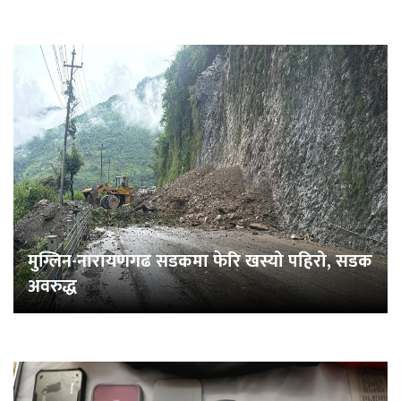
मुग्लिन-नारायणगढ सडकमा फेरि खस्यो पहिरो, सडक
अवरुद्ध