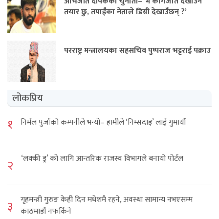
अभिजीत दीपकेको चुनौती– ‘म कागजात देखाउन
तयार छु, तपाईंका नेताले डिग्री देखाउँछन् ?’
परराष्ट्र मन्त्रालयका सहसचिव पुष्पराज भट्टराई पक्राउ
लोकप्रिय
१
निर्मल पुर्जाको कम्पनीले भन्यो– हामीले ‘निम्सदाइ’ लाई गुमायौं
‘लक्की ड्र’ को लागि आन्तरिक राजस्व विभागले बनायो पोर्टल
२
गृहमन्त्री गुरुङ केही दिन मधेशमै रहने, अवस्था सामान्य नभएसम्म
३
काठमाडौं नफर्किने