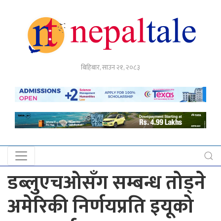
गृहपृष्ठ
बिहिबार, साउन २१, २०८३
राजनीति
अर्थ
नेपाल
टेल
प्रदेश
खबर
डब्लुएचओसँग सम्बन्ध तोड्ने
अन्तर्राष्ट्रिय
अमेरिकी निर्णयप्रति इयूको
युके