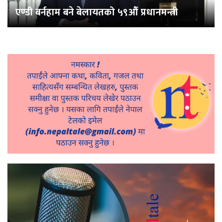
एण्डी बर्नहाम बने बेलायतको ५९औँ प्रधानमन्त्री