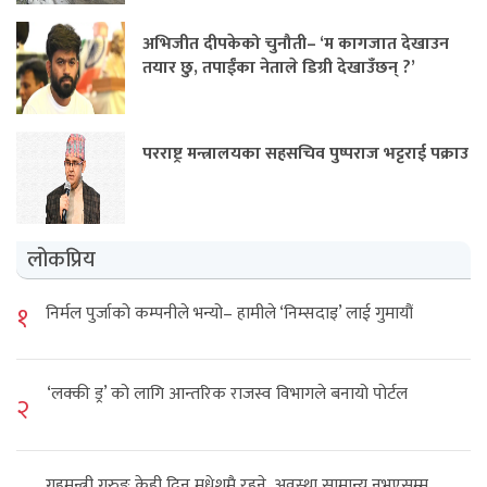
अभिजीत दीपकेको चुनौती– ‘म कागजात देखाउन
तयार छु, तपाईंका नेताले डिग्री देखाउँछन् ?’
परराष्ट्र मन्त्रालयका सहसचिव पुष्पराज भट्टराई पक्राउ
लोकप्रिय
१
निर्मल पुर्जाको कम्पनीले भन्यो– हामीले ‘निम्सदाइ’ लाई गुमायौं
‘लक्की ड्र’ को लागि आन्तरिक राजस्व विभागले बनायो पोर्टल
२
गृहमन्त्री गुरुङ केही दिन मधेशमै रहने, अवस्था सामान्य नभएसम्म