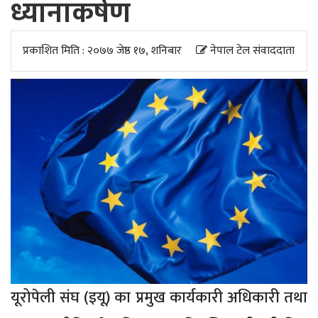
ध्यानाकर्षण
अपडेट
खेलकुद
प्रकाशित मिति : २०७७ जेष्ठ १७, शनिबार
नेपाल टेल संवाददाता
स्वास्थ्य/
जिबनशैली
यूरोपेली संघ (इयू) का प्रमुख कार्यकारी अधिकारी तथा