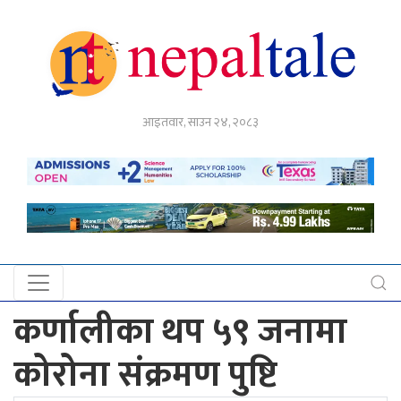
गृहपृष्ठ
आइतवार, साउन २४, २०८३
राजनीति
अर्थ
नेपाल
टेल
प्रदेश
खबर
कर्णालीका थप ५९ जनामा
अन्तर्राष्ट्रिय
कोरोना संक्रमण पुष्टि
युके