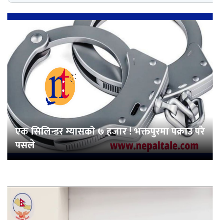
एक सिलिन्डर ग्यासको ७ हजार ! भक्तपुरमा पक्राउ परे
पसले