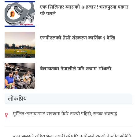
एक सिलिन्डर ग्यासको ७ हजार ! भक्तपुरमा पक्राउ
परे पसले
एनपीएलको तेस्रो संस्करण कार्तिक ९ देखि
बेलायतका नेपालीले पनि रुचाए ‘गौंथली’
लोकप्रिय
१
मुग्लिन-नारायणगढ सडकमा फेरि खस्यो पहिरो, सडक अवरुद्ध
इतर समूहले राष्ट्रिय भेला तयारी गरेपछि कांग्रेसले डाक्यो केन्द्रीय समिति