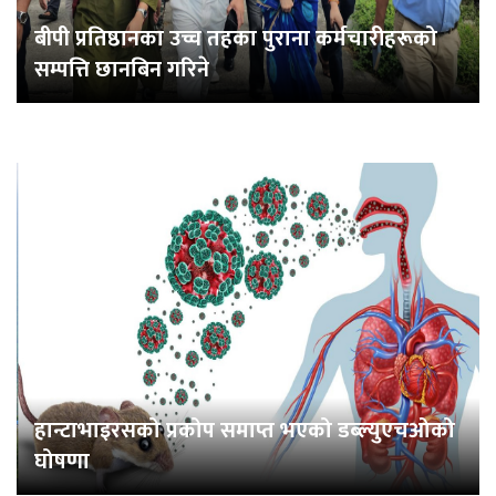
बीपी प्रतिष्ठानका उच्च तहका पुराना कर्मचारीहरूको
सम्पत्ति छानबिन गरिने
हान्टाभाइरसको प्रकोप समाप्त भएको डब्ल्युएचओको
घोषणा