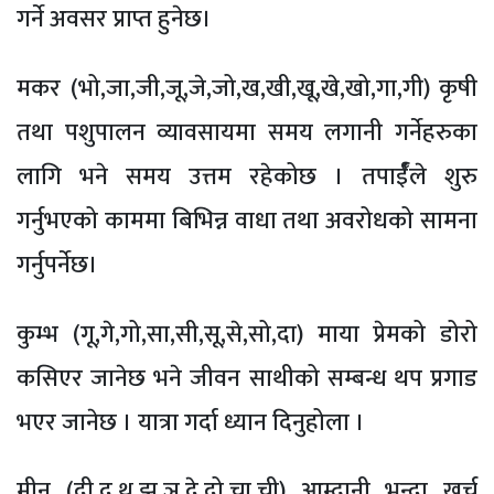
गर्ने अवसर प्राप्त हुनेछ।
मकर (भो,जा,जी,जू,जे,जो,ख,खी,खू,खे,खो,गा,गी) कृषी
तथा पशुपालन व्यावसायमा समय लगानी गर्नेहरुका
लागि भने समय उत्तम रहेकोछ । तपार्ईँले शुरु
गर्नुभएको काममा बिभिन्न वाधा तथा अवरोधको सामना
गर्नुपर्नेछ।
कुम्भ (गू,गे,गो,सा,सी,सू,से,सो,दा) माया प्रेमको डोरो
कसिएर जानेछ भने जीवन साथीको सम्बन्ध थप प्रगाड
भएर जानेछ । यात्रा गर्दा ध्यान दिनुहोला ।
मीन (दी,दू,थ,झ,ञ,दे,दो,चा,ची) आम्दानी भन्दा खर्च