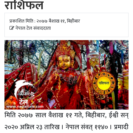
राशिफल
अपडेट
खेलकुद
प्रकाशित मिति : २०७७ बैशाख ११, बिहीबार
नेपाल टेल संवाददाता
स्वास्थ्य/
जिबनशैली
मिति २०७७ साल वैशाख ११ गते, बिहीबार, ईश्वी सन्
२०२० अप्रिल २३ तारिख । नेपाल संवत् ११४० । प्रमादी