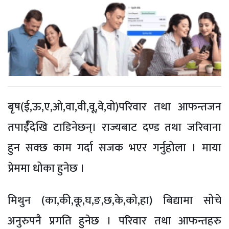
बृष(ई,ऊ,ए,ओ,वा,वी,वू,वे,वो)परिवार तथा आफन्तजन
तपार्ईँदेखि टाडिनेछन्। राज्यबाट दण्ड तथा जरिवाना
हुन सक्छ काम गर्दा सजक भएर गर्नुहोला । माया
प्रेममा धोका हुनेछ ।
मिथुन (का,की,कू,घ,ङ,छ,के,को,हा) बिद्यामा सोचे
अनुरुपनै प्रगति हुनेछ । परिवार तथा आफन्तहरु