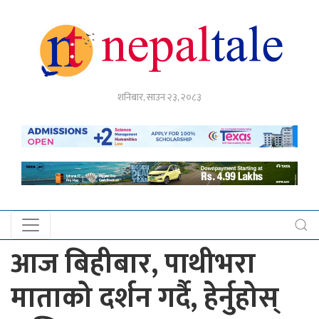
गृहपृष्ठ
शनिबार, साउन २३, २०८३
राजनीति
अर्थ
नेपाल
टेल
प्रदेश
खबर
आज बिहीबार, पाथीभरा
अन्तर्राष्ट्रिय
माताको दर्शन गर्दै, हेर्नुहोस्
युके