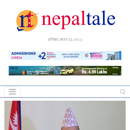
गृहपृष्ठ
शनिबार, साउन २३, २०८३
राजनीति
अर्थ
नेपाल
टेल
प्रदेश
खबर
अन्तर्राष्ट्रिय
युके