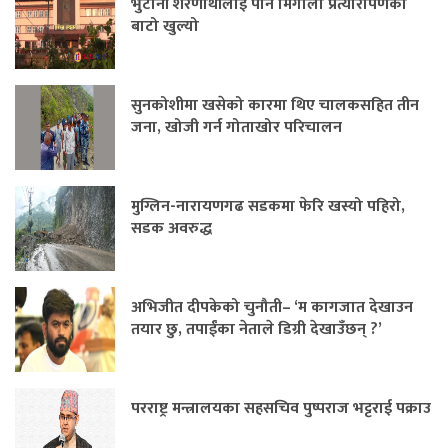
भुटानी शरणार्थीलाई पनि मिर्गौला प्रत्यारोपणको
बाटो खुल्यो
सुनकोशीमा खसेको कारमा थिए चालकसहित तीन
जना, खोजी गर्न गोताखोर परिचालन
मुग्लिन-नारायणगढ सडकमा फेरि खस्यो पहिरो,
सडक अवरुद्ध
अभिजीत दीपकेको चुनौती– ‘म कागजात देखाउन
तयार छु, तपाईंका नेताले डिग्री देखाउँछन् ?’
परराष्ट्र मन्त्रालयका सहसचिव पुष्पराज भट्टराई पक्राउ