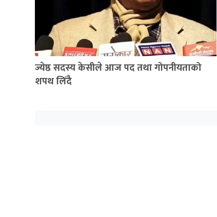
अपडेट
खेलकुद
स्वास्थ्य/
जिबनशैली
ज्येष्ठ सदस्य केसीले आज पद तथा गोपनीयताको
शपथ लिँदै