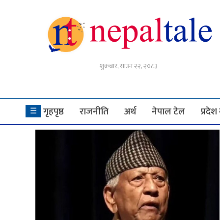
गृहपृष्ठ
शुक्रबार, साउन २२, २०८३
राजनीति
अर्थ
गृहपृष्ठ
राजनीति
अर्थ
नेपाल टेल
प्रदे
☰
नेपाल
टेल
प्रदेश
खबर
अन्तर्राष्ट्रिय
युके