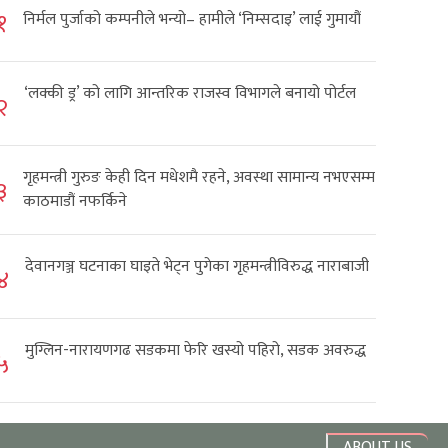
१
निर्मल पुर्जाको कम्पनीले भन्यो– हामीले ‘निम्सदाइ’ लाई गुमायौं
‘लक्की ड्र’ को लागि आन्तरिक राजस्व विभागले बनायो पोर्टल
२
गृहमन्त्री गुरुङ केही दिन मधेशमै रहने, अवस्था सामान्य नभएसम्म
३
काठमाडौं नफर्किने
देवानगञ्ज घटनाका घाइते भेट्न पुगेका गृहमन्त्रीविरुद्ध नाराबाजी
४
मुग्लिन-नारायणगढ सडकमा फेरि खस्यो पहिरो, सडक अवरुद्ध
५
ABOUT US