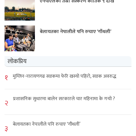
एनपीएलको तेस्रो संस्करण कार्तिक ९ देखि
बेलायतका नेपालीले पनि रुचाए ‘गौंथली’
लोकप्रिय
१
मुग्लिन-नारायणगढ सडकमा फेरि खस्यो पहिरो, सडक अवरुद्ध
प्रशासनिक सुधारमा बालेन सरकारले चार महिनामा के गर्‍यो ?
२
बेलायतका नेपालीले पनि रुचाए ‘गौंथली’
३