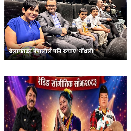
बेलायतका नेपालीले पनि रुचाए ‘गौंथली’