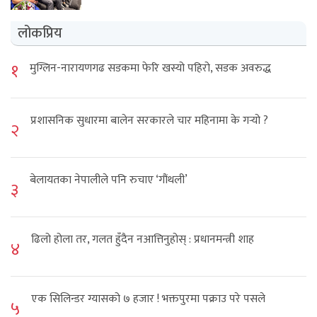
लोकप्रिय
१
मुग्लिन-नारायणगढ सडकमा फेरि खस्यो पहिरो, सडक अवरुद्ध
प्रशासनिक सुधारमा बालेन सरकारले चार महिनामा के गर्‍यो ?
२
बेलायतका नेपालीले पनि रुचाए ‘गौंथली’
३
ढिलो होला तर, गलत हुँदैन नआत्तिनुहोस् : प्रधानमन्त्री शाह
४
एक सिलिन्डर ग्यासको ७ हजार ! भक्तपुरमा पक्राउ परे पसले
५