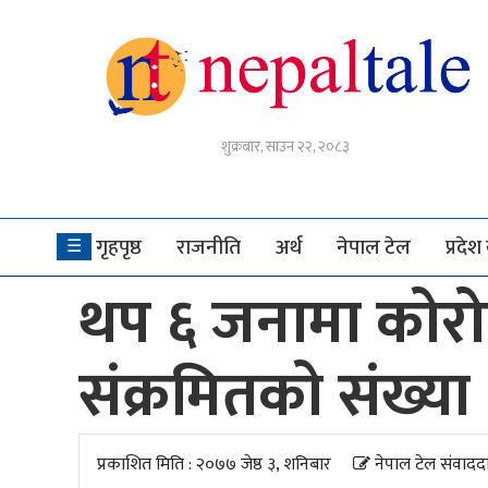
गृहपृष्ठ
शुक्रबार, साउन २२, २०८३
राजनीति
अर्थ
गृहपृष्ठ
राजनीति
अर्थ
नेपाल टेल
प्रदे
☰
नेपाल
थप ६ जनामा कोरोना
टेल
प्रदेश
संक्रमितको संख्य
खबर
अन्तर्राष्ट्रिय
प्रकाशित मिति : २०७७ जेष्ठ ३, शनिबार
नेपाल टेल संवादद
युके