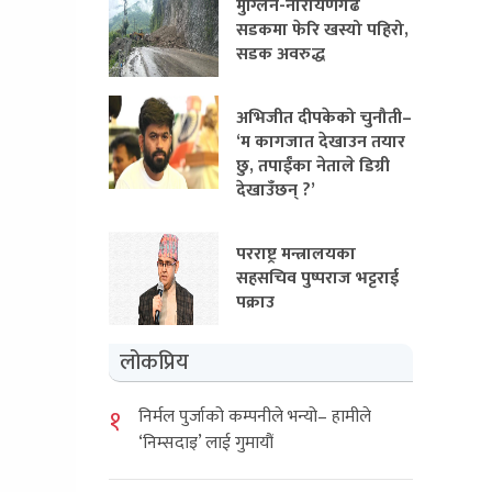
मुग्लिन-नारायणगढ
सडकमा फेरि खस्यो पहिरो,
सडक अवरुद्ध
अभिजीत दीपकेको चुनौती–
‘म कागजात देखाउन तयार
छु, तपाईंका नेताले डिग्री
देखाउँछन् ?’
परराष्ट्र मन्त्रालयका
सहसचिव पुष्पराज भट्टराई
पक्राउ
लोकप्रिय
१
निर्मल पुर्जाको कम्पनीले भन्यो– हामीले
‘निम्सदाइ’ लाई गुमायौं