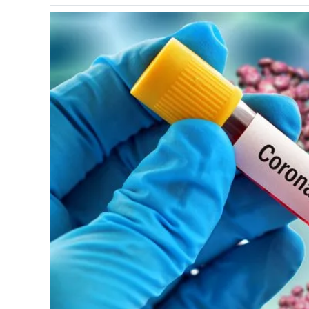
अपडेट
खेलकुद
स्वास्थ्य/
जिबनशैली