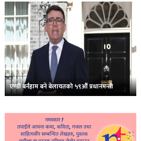
एण्डी बर्नहाम बने बेलायतको ५९औँ प्रधानमन्त्री