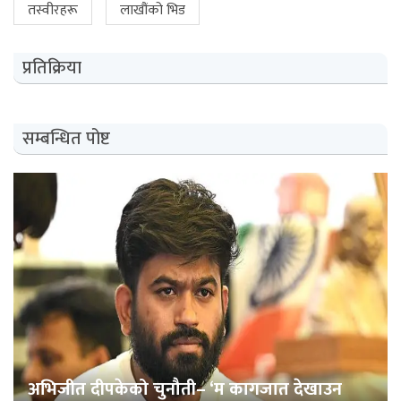
तस्वीरहरू
लाखौंको भिड
प्रतिक्रिया
सम्बन्धित पोष्ट
अभिजीत दीपकेको चुनौती– ‘म कागजात देखाउन