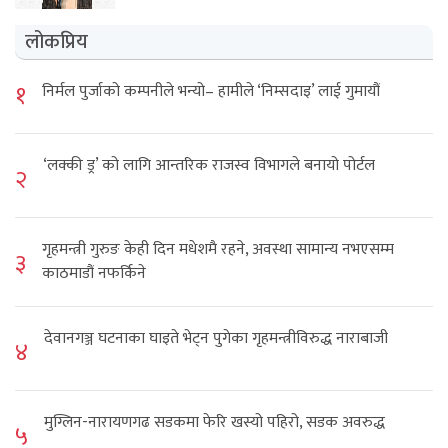
लोकप्रिय
१
निर्मल पुर्जाको कम्पनीले भन्यो– हामीले ‘निम्सदाइ’ लाई गुमायौं
‘लक्की ड्र’ को लागि आन्तरिक राजस्व विभागले बनायो पोर्टल
२
गृहमन्त्री गुरुङ केही दिन मधेशमै रहने, अवस्था सामान्य नभएसम्म
३
काठमाडौं नफर्किने
देवानगञ्ज घटनाका घाइते भेट्न पुगेका गृहमन्त्रीविरुद्ध नाराबाजी
४
मुग्लिन-नारायणगढ सडकमा फेरि खस्यो पहिरो, सडक अवरुद्ध
५