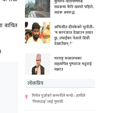
मुग्लिन-नारायणगढ
सडकमा फेरि खस्यो पहिरो,
सडक अवरुद्ध
ामा वाचित
अभिजीत दीपकेको चुनौती–
‘म कागजात देखाउन तयार
छु, तपाईंका नेताले डिग्री
देखाउँछन् ?’
।
परराष्ट्र मन्त्रालयका
सहसचिव पुष्पराज भट्टराई
पक्राउ
लोकप्रिय
१
निर्मल पुर्जाको कम्पनीले भन्यो– हामीले
‘निम्सदाइ’ लाई गुमायौं