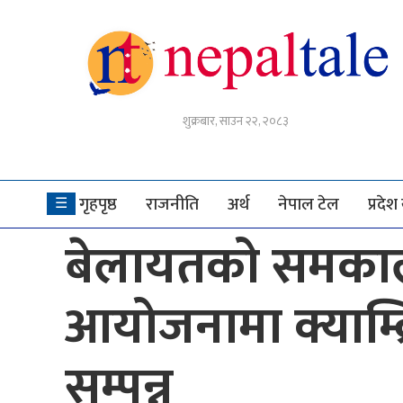
गृहपृष्ठ
शुक्रबार, साउन २२, २०८३
राजनीति
अर्थ
गृहपृष्ठ
राजनीति
अर्थ
नेपाल टेल
प्रदे
☰
नेपाल
बेलायतको समकालीन
टेल
प्रदेश
आयोजनामा क्याम्ब्र
खबर
अन्तर्राष्ट्रिय
सम्पन्न
युके