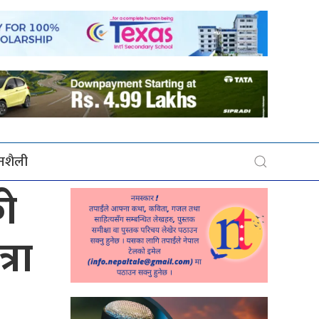
बनशैली
को
्रा