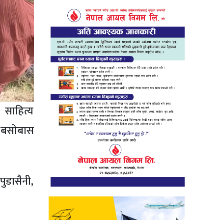
 साहित्य
मा बसोबास
ुडासैनी,