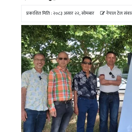
अपडेट
प्रकाशित मिति : २०८३ असार २२, सोमबार
नेपाल टेल संवा
खेलकुद
स्वास्थ्य/
जिबनशैली