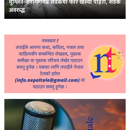
मुग्लिन-नारायणगढ सडकमा फेरि खस्यो पहिरो, सडक
अवरुद्ध