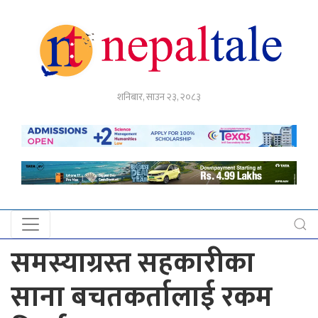
गृहपृष्ठ
शनिबार, साउन २३, २०८३
राजनीति
अर्थ
नेपाल
टेल
प्रदेश
खबर
समस्याग्रस्त सहकारीका
अन्तर्राष्ट्रिय
साना बचतकर्तालाई रकम
युके