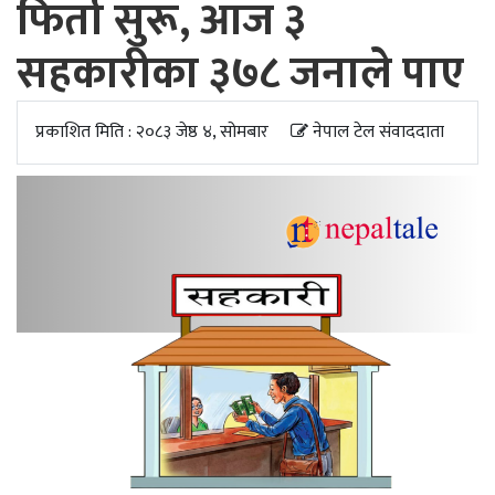
फिर्ता सुरू, आज ३
अपडेट
सहकारीका ३७८ जनाले पाए
खेलकुद
स्वास्थ्य/
प्रकाशित मिति : २०८३ जेष्ठ ४, सोमबार
नेपाल टेल संवाददाता
जिबनशैली