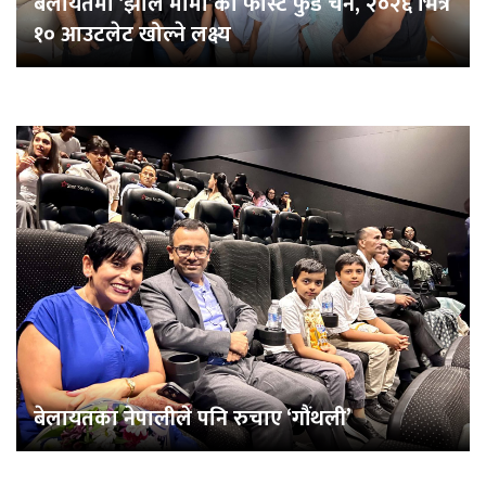
बेलायतमा ‘झोल मोमो’को फास्ट फुड चेन, २०२६ भित्र
१० आउटलेट खोल्ने लक्ष्य
बेलायतका नेपालीले पनि रुचाए ‘गौंथली’