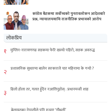
कांग्रेस बैठकमा सर्वोच्चको पुनरावलोकन आदेशबारे
प्रश्न, न्यायालयमाथि राजनीतिक प्रभावको आरोप
लोकप्रिय
१
मुग्लिन-नारायणगढ सडकमा फेरि खस्यो पहिरो, सडक अवरुद्ध
प्रशासनिक सुधारमा बालेन सरकारले चार महिनामा के गर्‍यो ?
२
ढिलो होला तर, गलत हुँदैन नआत्तिनुहोस् : प्रधानमन्त्री शाह
३
बेलायतका नेपालीले पनि रुचाए ‘गौंथली’