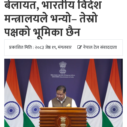
बेलायत, भारतीय विदेश
अपडेट
मन्त्रालयले भन्यो– तेस्रो
खेलकुद
पक्षको भूमिका छैन
स्वास्थ्य/
जिबनशैली
प्रकाशित मिति : २०८३ जेष्ठ १९, मंगलवार
नेपाल टेल संवाददाता