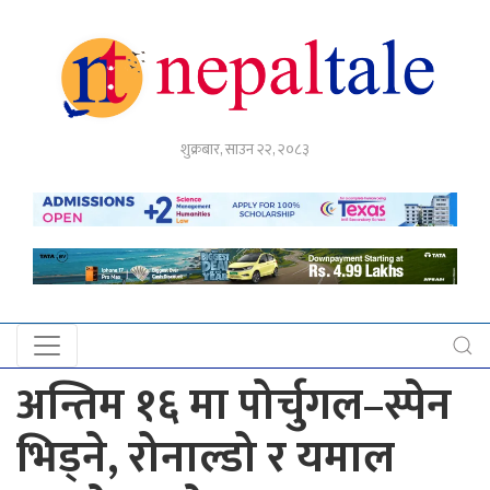
गृहपृष्ठ
शुक्रबार, साउन २२, २०८३
राजनीति
अर्थ
नेपाल
टेल
प्रदेश
खबर
अन्तिम १६ मा पोर्चुगल–स्पेन
अन्तर्राष्ट्रिय
भिड्ने, रोनाल्डो र यमाल
युके