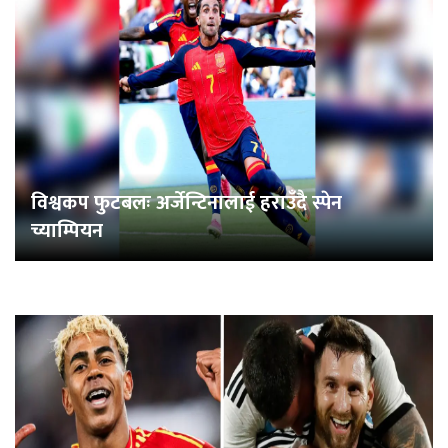
विश्वकप फुटबलः अर्जेन्टिनालाई हराउँदै स्पेन
च्याम्पियन