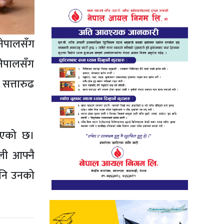
 नेपालसँग
 नेपालसँग
सत्तारुढ
याएको छ।
ओली आफ्नै
पनि उनको