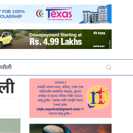
बनशैली
ओली