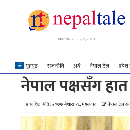
गृहपृष्ठ
आइतवार, साउन २४, २०८३
राजनीति
अर्थ
गृहपृष्ठ
राजनीति
अर्थ
नेपाल टेल
प्रदे
☰
नेपाल
नेपाल पक्षसँग ह
टेल
प्रदेश
खबर
प्रकाशित मिति : २०७७ बैशाख १६, मंगलवार
नेपाल टेल सं
अन्तर्राष्ट्रिय
युके