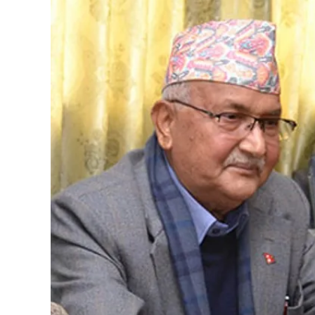
अपडेट
खेलकुद
स्वास्थ्य/
जिबनशैली