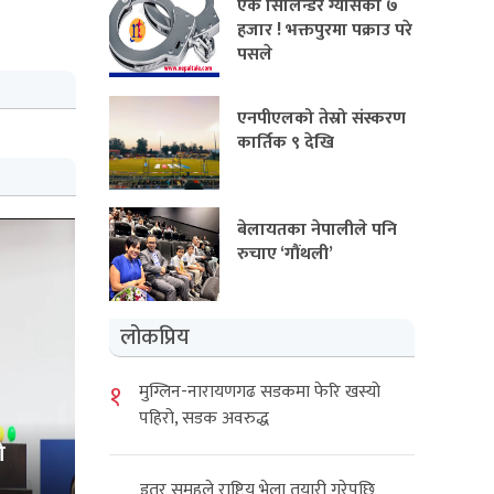
एक सिलिन्डर ग्यासको ७
हजार ! भक्तपुरमा पक्राउ परे
पसले
एनपीएलको तेस्रो संस्करण
कार्तिक ९ देखि
बेलायतका नेपालीले पनि
रुचाए ‘गौंथली’
लोकप्रिय
१
मुग्लिन-नारायणगढ सडकमा फेरि खस्यो
पहिरो, सडक अवरुद्ध
ो
इतर समूहले राष्ट्रिय भेला तयारी गरेपछि