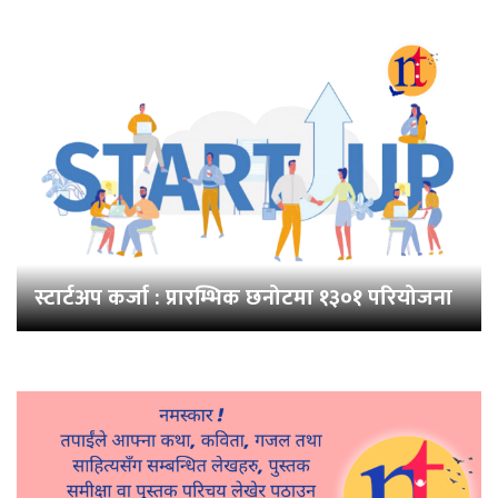
स्टार्टअप कर्जा : प्रारम्भिक छनोटमा १३०१ परियोजना