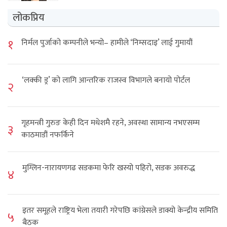
लोकप्रिय
१
निर्मल पुर्जाको कम्पनीले भन्यो– हामीले ‘निम्सदाइ’ लाई गुमायौं
‘लक्की ड्र’ को लागि आन्तरिक राजस्व विभागले बनायो पोर्टल
२
गृहमन्त्री गुरुङ केही दिन मधेशमै रहने, अवस्था सामान्य नभएसम्म
३
काठमाडौं नफर्किने
मुग्लिन-नारायणगढ सडकमा फेरि खस्यो पहिरो, सडक अवरुद्ध
४
इतर समूहले राष्ट्रिय भेला तयारी गरेपछि कांग्रेसले डाक्यो केन्द्रीय समिति
५
बैठक