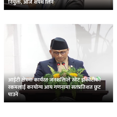
नियुक्त, आजै शपथ लिने
आईटी क्षेत्रमा कार्यरत जनशक्तिले स्वेट इक्विटीको
रकमलाई करयोग्य आय गणनामा सतप्रतिशत छुट
पाउने