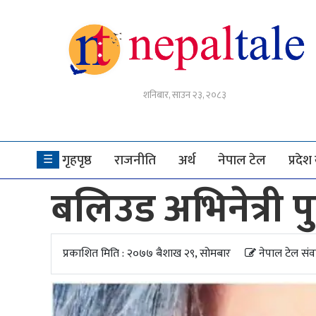
गृहपृष्ठ
शनिबार, साउन २३, २०८३
राजनीति
अर्थ
गृहपृष्ठ
राजनीति
अर्थ
नेपाल टेल
प्रदे
☰
नेपाल
बलिउड अभिनेत्री पु
टेल
प्रदेश
खबर
प्रकाशित मिति : २०७७ बैशाख २९, सोमबार
नेपाल टेल संव
अन्तर्राष्ट्रिय
युके