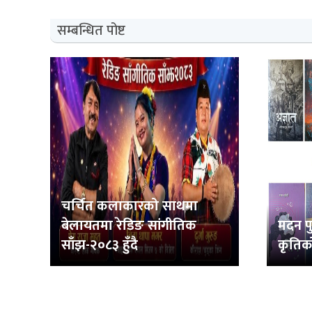
सम्बन्धित पोष्ट
चर्चित कलाकारको साथमा
बेलायतमा रेडिङ सांगीतिक
मदन पु
साँझ-२०८३ हुँदै
कृतिक