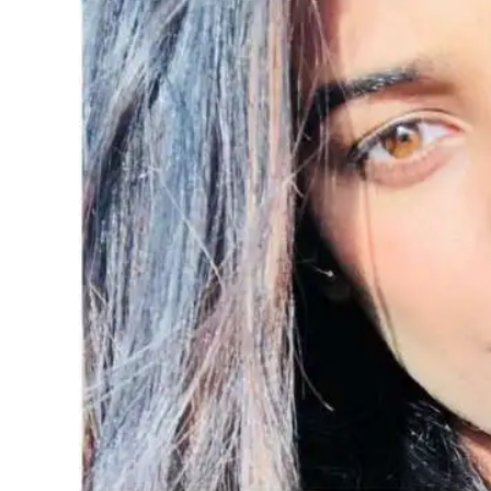
अपडेट
खेलकुद
स्वास्थ्य/
जिबनशैली