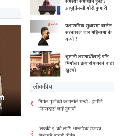
समस्या समाधान हुन्छ :
आपूर्तिमन्त्री गौरी कुमारी
प्रशासनिक सुधारमा बालेन
सरकारले चार महिनामा के
गर्‍यो ?
भुटानी शरणार्थीलाई पनि
मिर्गौला प्रत्यारोपणको बाटो
खुल्यो
लोकप्रिय
को
१
निर्मल पुर्जाको कम्पनीले भन्यो– हामीले
ै
‘निम्सदाइ’ लाई गुमायौं
‘लक्की ड्र’ को लागि आन्तरिक राजस्व
२