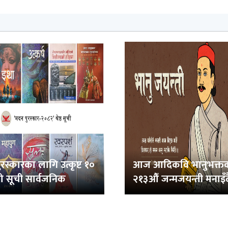
रस्कारका लागि उत्कृष्ट १०
आज आदिकवि भानुभक्त
ो सूची सार्वजनिक
२१३औँ जन्मजयन्ती मनाइँद