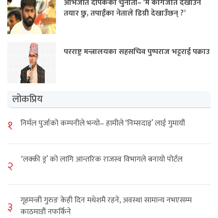
अभिजीत दीपकेको चुनौती– ‘म कागजात देखाउन
तयार छु, तपाईंका नेताले डिग्री देखाउँछन् ?’
परराष्ट्र मन्त्रालयका सहसचिव पुष्पराज भट्टराई पक्राउ
लोकप्रिय
१
निर्मल पुर्जाको कम्पनीले भन्यो– हामीले ‘निम्सदाइ’ लाई गुमायौं
‘लक्की ड्र’ को लागि आन्तरिक राजस्व विभागले बनायो पोर्टल
२
गृहमन्त्री गुरुङ केही दिन मधेशमै रहने, अवस्था सामान्य नभएसम्म
३
काठमाडौं नफर्किने