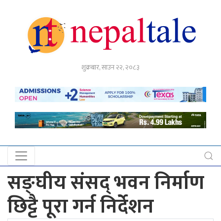
गृहपृष्ठ
शुक्रबार, साउन २२, २०८३
राजनीति
अर्थ
नेपाल
टेल
प्रदेश
खबर
सङ्घीय संसद् भवन निर्माण
अन्तर्राष्ट्रिय
छिट्टै पूरा गर्न निर्देशन
युके