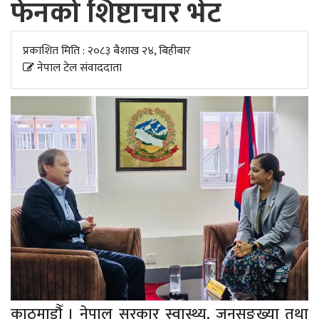
फेनको शिष्टाचार भेट
अपडेट
खेलकुद
प्रकाशित मिति : २०८३ बैशाख २४, बिहीबार
नेपाल टेल संवाददाता
स्वास्थ्य/
जिबनशैली
काठमाडौँ । नेपाल सरकार स्वास्थ्य, जनसङ्ख्या तथा