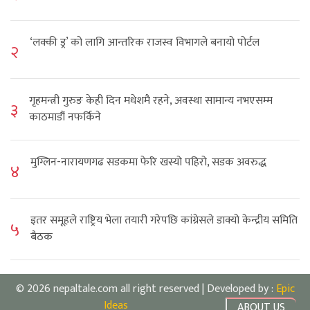
‘लक्की ड्र’ को लागि आन्तरिक राजस्व विभागले बनायो पोर्टल
२
गृहमन्त्री गुरुङ केही दिन मधेशमै रहने, अवस्था सामान्य नभएसम्म
३
काठमाडौं नफर्किने
मुग्लिन-नारायणगढ सडकमा फेरि खस्यो पहिरो, सडक अवरुद्ध
४
इतर समूहले राष्ट्रिय भेला तयारी गरेपछि कांग्रेसले डाक्यो केन्द्रीय समिति
५
बैठक
© 2026 nepaltale.com all right reserved | Developed by :
Epic
Ideas
ABOUT US