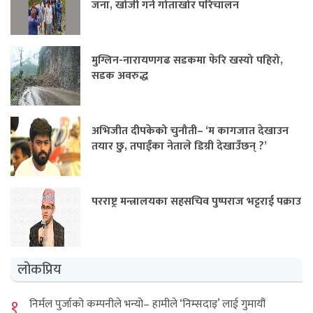
जना, खोजी गर्न गोताखोर परिचालन
मुग्लिन-नारायणगढ सडकमा फेरि खस्यो पहिरो,
सडक अवरुद्ध
अभिजीत दीपकेको चुनौती– ‘म कागजात देखाउन
तयार छु, तपाईंका नेताले डिग्री देखाउँछन् ?’
परराष्ट्र मन्त्रालयका सहसचिव पुष्पराज भट्टराई पक्राउ
लोकप्रिय
१
निर्मल पुर्जाको कम्पनीले भन्यो– हामीले ‘निम्सदाइ’ लाई गुमायौं