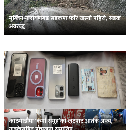
मुग्लिन-नारायणगढ सडकमा फेरि खस्यो पहिरो, सडक
अवरुद्ध
काठमाडौंमा ‘कर्मा समूह’को लुटपाट आतंक अन्त्य,
नाइकेसहित पाँचजना समातिए