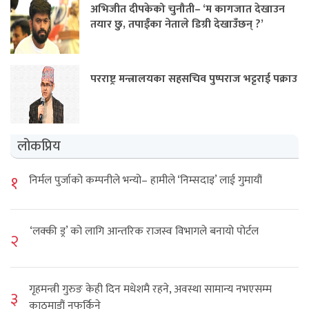
अभिजीत दीपकेको चुनौती– ‘म कागजात देखाउन
तयार छु, तपाईंका नेताले डिग्री देखाउँछन् ?’
परराष्ट्र मन्त्रालयका सहसचिव पुष्पराज भट्टराई पक्राउ
लोकप्रिय
१
निर्मल पुर्जाको कम्पनीले भन्यो– हामीले ‘निम्सदाइ’ लाई गुमायौं
‘लक्की ड्र’ को लागि आन्तरिक राजस्व विभागले बनायो पोर्टल
२
गृहमन्त्री गुरुङ केही दिन मधेशमै रहने, अवस्था सामान्य नभएसम्म
३
काठमाडौं नफर्किने