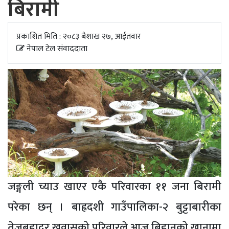
बिरामी
अपडेट
खेलकुद
प्रकाशित मिति : २०८३ बैशाख २७, आईतवार
नेपाल टेल संवाददाता
स्वास्थ्य/
जिबनशैली
जङ्गली च्याउ खाएर एकै परिवारका ११ जना बिरामी
परेका छन् । बाह्रदशी गाउँपालिका-२ बुट्टाबारीका
तेजबहादुर खवासको परिवारले आज बिहानको खानामा