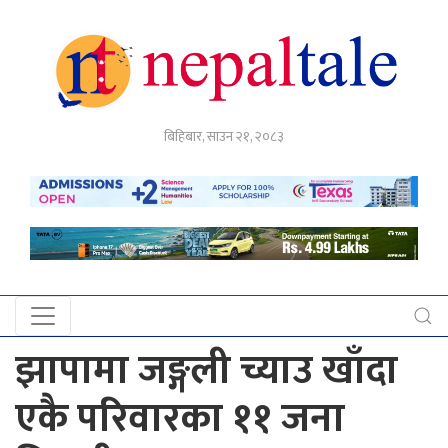
गृहपृष्ठ
बिहिबार, साउन २१, २०८३
राजनीति
अर्थ
नेपाल
टेल
प्रदेश
खबर
झापामा जङ्गली च्याउ खाँदा
अन्तर्राष्ट्रिय
एकै परिवारका ११ जना
युके