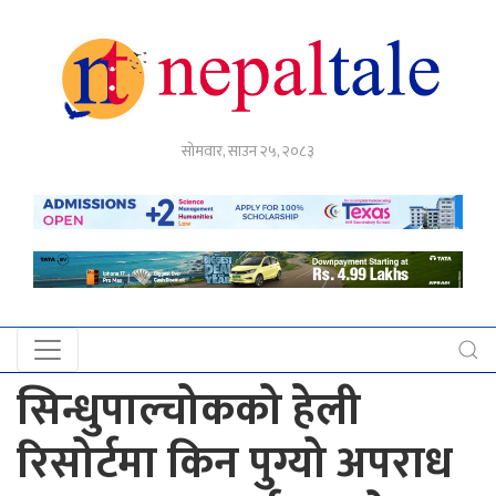
गृहपृष्ठ
सोमवार, साउन २५, २०८३
राजनीति
अर्थ
नेपाल
टेल
प्रदेश
खबर
सिन्धुपाल्चोकको हेली
अन्तर्राष्ट्रिय
रिसोर्टमा किन पुग्यो अपराध
युके