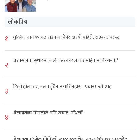
लोकप्रिय
१
मुग्लिन-नारायणगढ सडकमा फेरि खस्यो पहिरो, सडक अवरुद्ध
प्रशासनिक सुधारमा बालेन सरकारले चार महिनामा के गर्‍यो ?
२
ढिलो होला तर, गलत हुँदैन नआत्तिनुहोस् : प्रधानमन्त्री शाह
३
बेलायतका नेपालीले पनि रुचाए ‘गौंथली’
४
बेलायतमा ‘झोल मोमो’को फास्ट फुड चेन, २०२६ भित्र १० आउटलेट