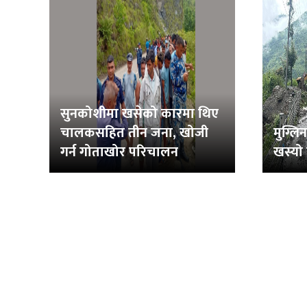
सुनकोशीमा खसेको कारमा थिए
चालकसहित तीन जना, खोजी
मुग्ल
गर्न गोताखोर परिचालन
खस्यो