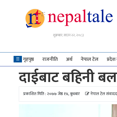
गृहपृष्ठ
शुक्रबार, साउन २२, २०८३
राजनीति
अर्थ
गृहपृष्ठ
राजनीति
अर्थ
नेपाल टेल
प्रदे
☰
नेपाल
दाईबाट बहिनी बला
टेल
प्रदेश
खबर
प्रकाशित मिति : २०७७ जेष्ठ १४, बुधबार
नेपाल टेल संवादद
अन्तर्राष्ट्रिय
युके