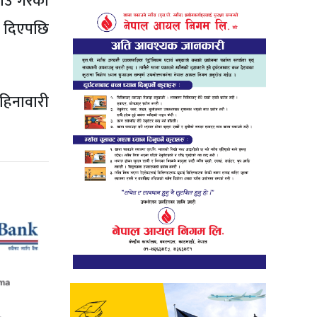
ाउ गरेको
री दिएपछि
हिनावारी