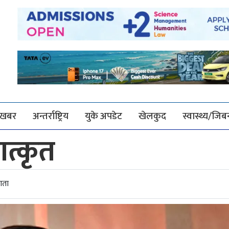
श खबर
अन्तर्राष्ट्रिय
युके अपडेट
खेलकुद
स्वास्थ्य/जि
त्कृत
ाता