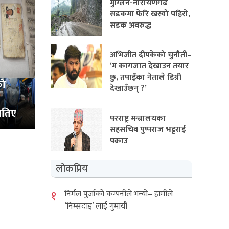
मुग्लिन-नारायणगढ
सडकमा फेरि खस्यो पहिरो,
सडक अवरुद्ध
अभिजीत दीपकेको चुनौती–
‘म कागजात देखाउन तयार
छु, तपाईंका नेताले डिग्री
को
देखाउँछन् ?’
ातिए
परराष्ट्र मन्त्रालयका
सहसचिव पुष्पराज भट्टराई
पक्राउ
लोकप्रिय
१
निर्मल पुर्जाको कम्पनीले भन्यो– हामीले
‘निम्सदाइ’ लाई गुमायौं