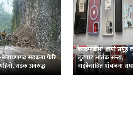
काठमाडौंमा ‘कर्मा समूह’
िन-नारायणगढ सडकमा फेरि
लुटपाट आतंक अन्त्य,
 पहिरो, सडक अवरुद्ध
नाइकेसहित पाँचजना सम