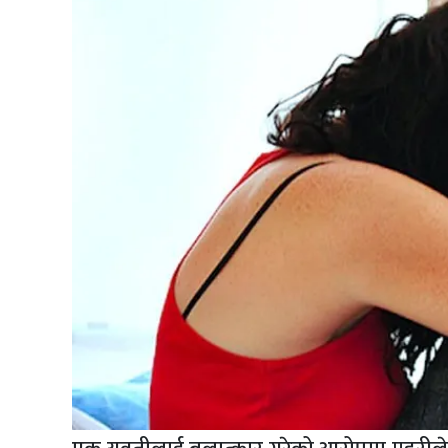
अपडेट
खेलकुद
स्वास्थ्य/
जिबनशैली