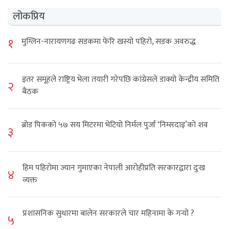
लोकप्रिय
१
मुग्लिन-नारायणगढ सडकमा फेरि खस्यो पहिरो, सडक अवरुद्ध
इतर समूहले राष्ट्रिय भेला तयारी गरेपछि कांग्रेसले डाक्यो केन्द्रीय समिति
२
बैठक
ब्रोड पिकको ५७ सय मिटरमा भेटियो निर्मल पुर्जा ‘निम्सदाइ’को शव
३
हिम पहिरोमा ज्यान गुमाएका नेपाली आरोहीप्रति सरकारद्वारा दुःख
४
व्यक्त
प्रशासनिक सुधारमा बालेन सरकारले चार महिनामा के गर्‍यो ?
५