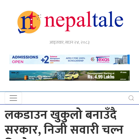
गृहपृष्ठ
आइतवार, साउन २४, २०८३
राजनीति
अर्थ
नेपाल
टेल
प्रदेश
खबर
लकडाउन खुकुलो बनाउँदै
अन्तर्राष्ट्रिय
सरकार, निजी सवारी चल्न
युके