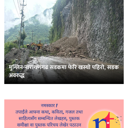
मुग्लिन-नारायणगढ सडकमा फेरि खस्यो पहिरो, सडक
अवरुद्ध