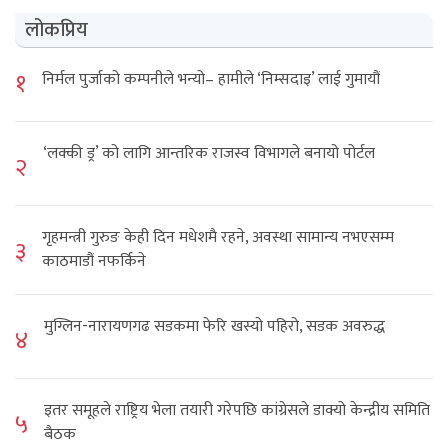
लोकप्रिय
१
निर्मल पुर्जाको कम्पनीले भन्यो– हामीले ‘निम्सदाइ’ लाई गुमायौं
‘लक्की ड्र’ को लागि आन्तरिक राजस्व विभागले बनायो पोर्टल
२
गृहमन्त्री गुरुङ केही दिन मधेशमै रहने, अवस्था सामान्य नभएसम्म
३
काठमाडौं नफर्किने
मुग्लिन-नारायणगढ सडकमा फेरि खस्यो पहिरो, सडक अवरुद्ध
४
इतर समूहले राष्ट्रिय भेला तयारी गरेपछि कांग्रेसले डाक्यो केन्द्रीय समिति
५
बैठक