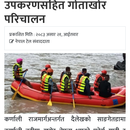
उपकरणसहित गोताखोर
अपडेट
परिचालन
खेलकुद
स्वास्थ्य/
प्रकाशित मिति : २०८३ असार २१, आईतवार
जिबनशैली
नेपाल टेल संवाददाता
कर्णाली राजमार्गअन्तर्गत दैलेखको साङगेतडामा