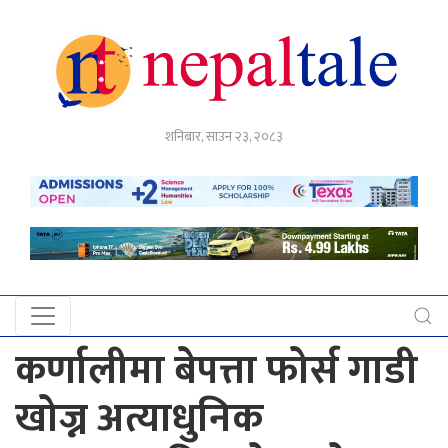
गृहपृष्ठ
शनिबार, साउन २३, २०८३
राजनीति
अर्थ
नेपाल
टेल
प्रदेश
खबर
कर्णालीमा बेपत्ता फोर्स गाडी
अन्तर्राष्ट्रिय
खोज्न अत्याधुनिक
युके