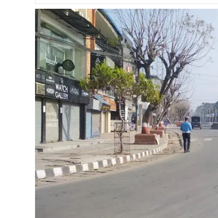
अपडेट
खेलकुद
स्वास्थ्य/
जिबनशैली