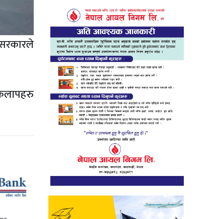
 सरकारले
ाकलापहरु