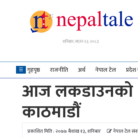
गृहपृष्ठ
शनिबार, साउन २३, २०८३
राजनीति
अर्थ
गृहपृष्ठ
राजनीति
अर्थ
नेपाल टेल
प्रदे
☰
नेपाल
आज लकडाउनकाे ३
टेल
प्रदेश
काठमाडौं
खबर
अन्तर्राष्ट्रिय
प्रकाशित मिति : २०७७ बैशाख १३, शनिबार
नेपाल टेल संव
युके