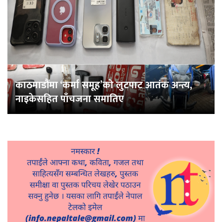
काठमाडौंमा ‘कर्मा समूह’को लुटपाट आतंक अन्त्य,
नाइकेसहित पाँचजना समातिए