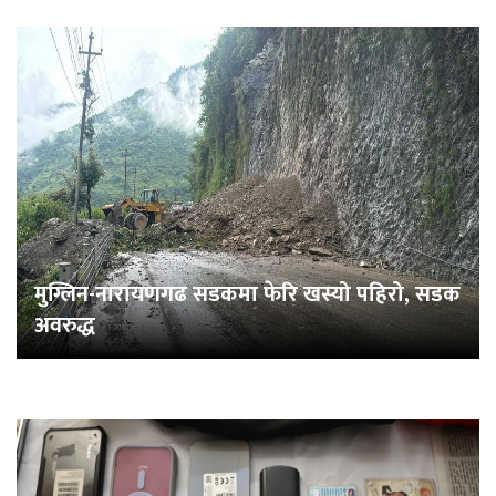
मुग्लिन-नारायणगढ सडकमा फेरि खस्यो पहिरो, सडक
अवरुद्ध