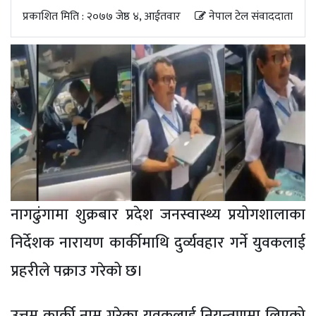
अपडेट
प्रकाशित मिति : २०७७ जेष्ठ ४, आईतवार
नेपाल टेल संवाददाता
खेलकुद
स्वास्थ्य/
जिबनशैली
नागढुंगामा शुक्रबार प्रदेश जनस्वास्थ्य प्रयोगशालाका
निर्देशक नारायण कार्कीमाथि दुर्व्यवहार गर्ने युवकलाई
प्रहरीले पक्राउ गरेको छ।
उत्तम कार्की नाम गरेका युवकलाई नियन्त्रणमा लिएको