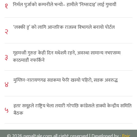
१
निर्मल पुर्जाको कम्पनीले भन्यो– हामीले ‘निम्सदाइ’ लाई गुमायौं
‘लक्की ड्र’ को लागि आन्तरिक राजस्व विभागले बनायो पोर्टल
२
गृहमन्त्री गुरुङ केही दिन मधेशमै रहने, अवस्था सामान्य नभएसम्म
३
काठमाडौं नफर्किने
मुग्लिन-नारायणगढ सडकमा फेरि खस्यो पहिरो, सडक अवरुद्ध
४
इतर समूहले राष्ट्रिय भेला तयारी गरेपछि कांग्रेसले डाक्यो केन्द्रीय समिति
५
बैठक
© 2026 nepaltale.com all right reserved | Developed by :
Epic