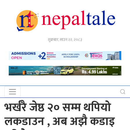
गृहपृष्ठ
शुक्रबार, साउन २२, २०८३
राजनीति
अर्थ
नेपाल
टेल
प्रदेश
खबर
भर्खरै जेष्ठ २० सम्म थपियो
अन्तर्राष्ट्रिय
लकडाउन , अब अझै कडाइ
युके