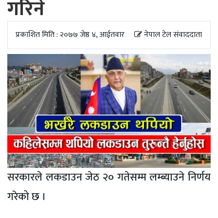
गरिने
अपडेट
खेलकुद
प्रकाशित मिति : २०७७ जेष्ठ ४, आईतवार
नेपाल टेल संवाददाता
स्वास्थ्य/
जिबनशैली
सरकारले लकडाउन जेठ २० गतेसम्म लम्ब्याउने निर्णय
गरेको छ ।