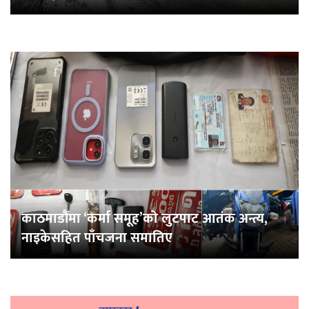
काठमाडौंमा ‘कर्मा समूह’को लुटपाट आतंक अन्त्य,
नाइकेसहित पाँचजना समातिए