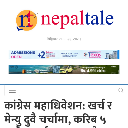
गृहपृष्ठ
बिहिबार, साउन २१, २०८३
राजनीति
अर्थ
नेपाल
टेल
प्रदेश
खबर
कांग्रेस महाधिवेशन: खर्च र
अन्तर्राष्ट्रिय
मेन्यु दुवै चर्चामा, करिब ५
युके