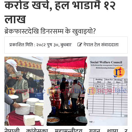
करोड खर्च, हल भाडामै १२
अपडेट
लाख
खेलकुद
स्वास्थ्य/
ब्रेकफास्टदेखि डिनरसम्म के खुवाइयो?
जिबनशैली
प्रकाशित मिति : २०८२ पुष ३०, बुधबार
नेपाल टेल संवाददाता
नेपाली कांग्रेसका महामन्त्रीद्वय गगन थापा र