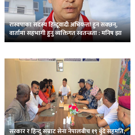
रास्वपाका सदस्य हिन्दूवादी अभियन्ता हुन सक्छन्,
वार्तामा सहभागी हुनु व्यक्तिगत स्वतन्त्रता : मनिष झा
सरकार र हिन्दु सम्राट सेना नेपालबीच १९ बुँदे सहमति,