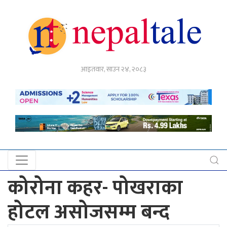
गृहपृष्ठ
आइतवार, साउन २४, २०८३
राजनीति
अर्थ
नेपाल
टेल
प्रदेश
खबर
कोरोना कहर- पोखराका
अन्तर्राष्ट्रिय
होटल असोजसम्म बन्द
युके