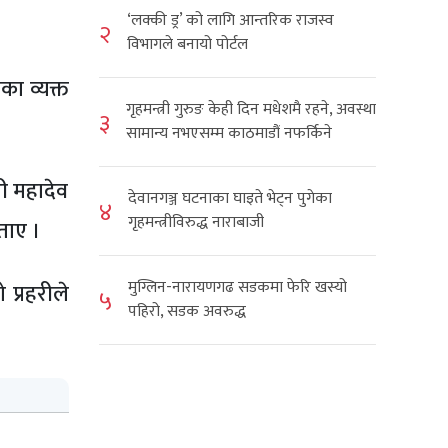
‘लक्की ड्र’ को लागि आन्तरिक राजस्व
२
विभागले बनायो पोर्टल
का व्यक्त
गृहमन्त्री गुरुङ केही दिन मधेशमै रहने, अवस्था
३
सामान्य नभएसम्म काठमाडौं नफर्किने
ी महादेव
देवानगञ्ज घटनाका घाइते भेट्न पुगेका
४
गृहमन्त्रीविरुद्ध नाराबाजी
ताए ।
मुग्लिन-नारायणगढ सडकमा फेरि खस्यो
 प्रहरीले
५
पहिरो, सडक अवरुद्ध