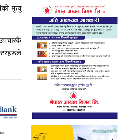
ो मृत्यु
 उपचारकै
्टरहरूले