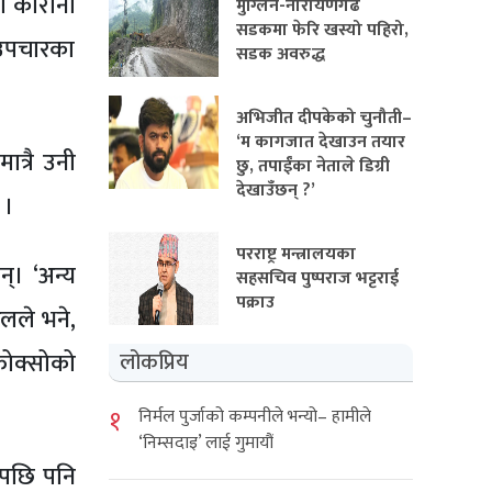
मा कोरोना
मुग्लिन-नारायणगढ
सडकमा फेरि खस्यो पहिरो,
 उपचारका
सडक अवरुद्ध
अभिजीत दीपकेको चुनौती–
‘म कागजात देखाउन तयार
त्रै उनी
छु, तपाईंका नेताले डिग्री
देखाउँछन् ?’
 ।
परराष्ट्र मन्त्रालयका
्। ‘अन्य
सहसचिव पुष्पराज भट्टराई
पक्राउ
लले भने,
फोक्सोको
लोकप्रिय
१
निर्मल पुर्जाको कम्पनीले भन्यो– हामीले
‘निम्सदाइ’ लाई गुमायौं
एपछि पनि