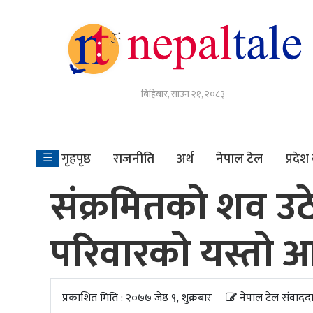
गृहपृष्ठ
बिहिबार, साउन २१, २०८३
राजनीति
अर्थ
गृहपृष्ठ
राजनीति
अर्थ
नेपाल टेल
प्रदे
☰
नेपाल
संक्रमितको शव उ
टेल
प्रदेश
परिवारको यस्तो 
खबर
अन्तर्राष्ट्रिय
प्रकाशित मिति : २०७७ जेष्ठ ९, शुक्रबार
नेपाल टेल संवादद
युके