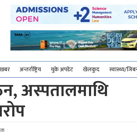
श खबर
अन्तर्राष्ट्रिय
युके अपडेट
खेलकुद
स्वास्थ्य/जि
ठेन, अस्पतालमाथि
आरोप
ाता