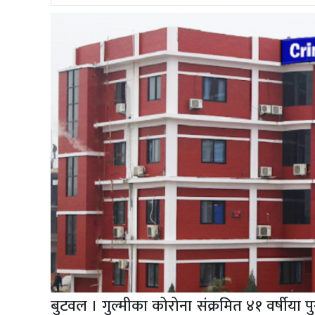
अपडेट
खेलकुद
स्वास्थ्य/
जिबनशैली
बुटवल । गुल्मीका कोरोना संक्रमित ४१ वर्षीया 