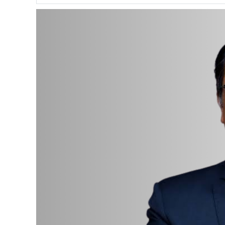
अपडेट
खेलकुद
स्वास्थ्य/
जिबनशैली