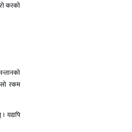
होरो करको
सन्तानको
, सो रकम
। यद्यपि