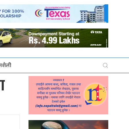
बनशैली
ा