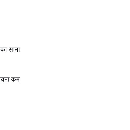
एका साना
्भावना कम