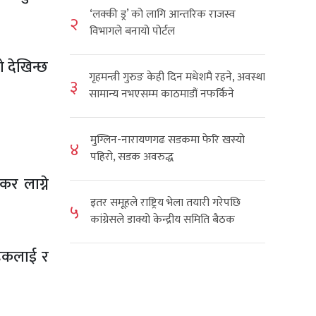
‘लक्की ड्र’ को लागि आन्तरिक राजस्व
२
विभागले बनायो पोर्टल
ो देखिन्छ
गृहमन्त्री गुरुङ केही दिन मधेशमै रहने, अवस्था
३
सामान्य नभएसम्म काठमाडौं नफर्किने
मुग्लिन-नारायणगढ सडकमा फेरि खस्यो
४
पहिरो, सडक अवरुद्ध
कर लाग्ने
इतर समूहले राष्ट्रिय भेला तयारी गरेपछि
५
कांग्रेसले डाक्यो केन्द्रीय समिति बैठक
ाहकलाई र