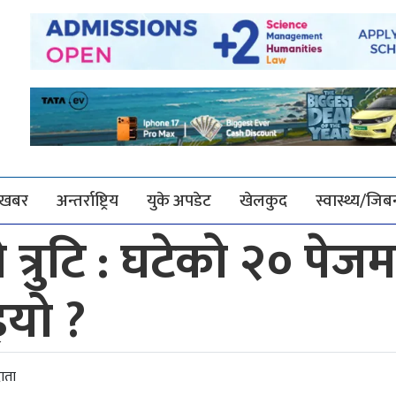
श खबर
अन्तर्राष्ट्रिय
युके अपडेट
खेलकुद
स्वास्थ्य/जि
्रुटि : घटेको २० पेजम
इयो ?
ाता