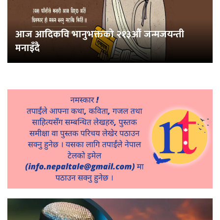
आज आदिकवि भानुभक्तको २१३औँ जन्मजयन्ती
मनाइँदै