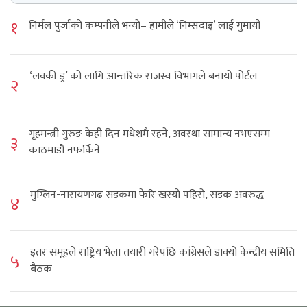
१
निर्मल पुर्जाको कम्पनीले भन्यो– हामीले ‘निम्सदाइ’ लाई गुमायौं
‘लक्की ड्र’ को लागि आन्तरिक राजस्व विभागले बनायो पोर्टल
२
गृहमन्त्री गुरुङ केही दिन मधेशमै रहने, अवस्था सामान्य नभएसम्म
३
काठमाडौं नफर्किने
मुग्लिन-नारायणगढ सडकमा फेरि खस्यो पहिरो, सडक अवरुद्ध
४
इतर समूहले राष्ट्रिय भेला तयारी गरेपछि कांग्रेसले डाक्यो केन्द्रीय समिति
५
बैठक