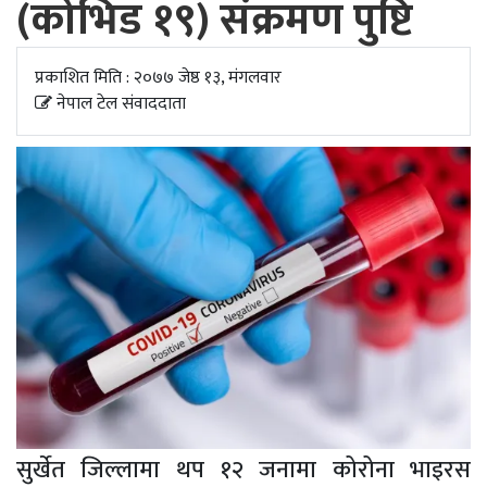
(कोभिड १९) संक्रमण पुष्टि
अपडेट
खेलकुद
प्रकाशित मिति : २०७७ जेष्ठ १३, मंगलवार
नेपाल टेल संवाददाता
स्वास्थ्य/
जिबनशैली
सुर्खेत जिल्लामा थप १२ जनामा कोरोना भाइरस