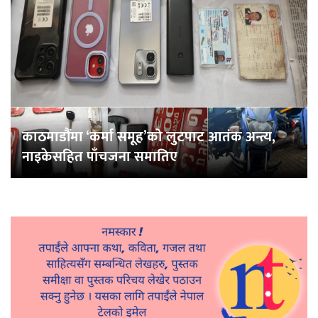
काठमाडौंमा ‘कर्मा समूह’को लुटपाट आतंक अन्त्य,
नाइकेसहित पाँचजना समातिए