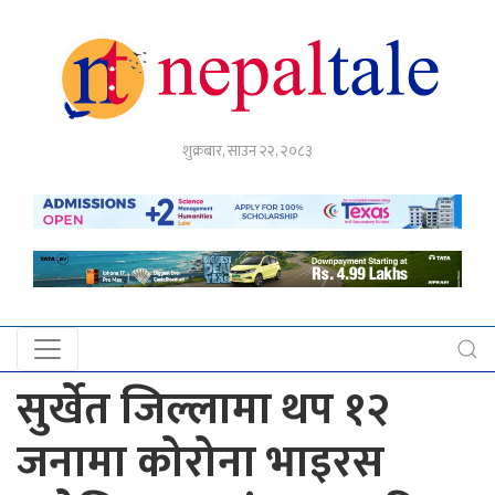
गृहपृष्ठ
शुक्रबार, साउन २२, २०८३
राजनीति
अर्थ
नेपाल
टेल
प्रदेश
खबर
सुर्खेत जिल्लामा थप १२
अन्तर्राष्ट्रिय
जनामा कोरोना भाइरस
युके