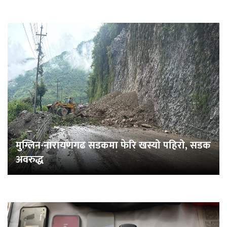
मुग्लिन-नारायणगढ सडकमा फेरि खस्यो पहिरो, सडक
अवरुद्ध