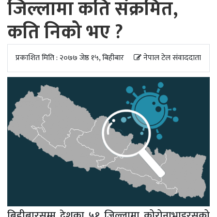
जिल्लामा कति संक्रमित,
अपडेट
कति निको भए ?
खेलकुद
स्वास्थ्य/
प्रकाशित मिति : २०७७ जेष्ठ १५, बिहीबार
नेपाल टेल संवाददाता
जिबनशैली
बिहीबारसम्म देशका ५१ जिल्लामा कोरोनाभाइरसको