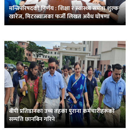
मन्त्रिपरिषदको निर्णय : शिक्षा र स्वास्थ्य समता शुल्क
खारेज, मिटरब्याजका फर्जी लिखत अवैध घोषणा
बीपी प्रतिष्ठानका उच्च तहका पुराना कर्मचारीहरूको
सम्पत्ति छानबिन गरिने