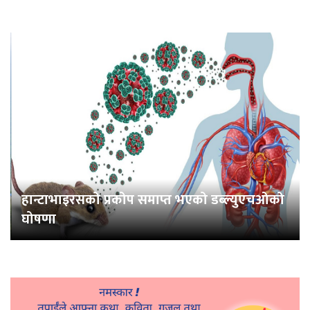
हान्टाभाइरसको प्रकोप समाप्त भएको डब्ल्युएचओको
घोषणा