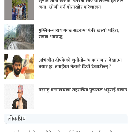
सुनकोशीमा खसेको कारमा थिए चालकसहित तीन
जना, खोजी गर्न गोताखोर परिचालन
मुग्लिन-नारायणगढ सडकमा फेरि खस्यो पहिरो,
सडक अवरुद्ध
अभिजीत दीपकेको चुनौती– ‘म कागजात देखाउन
तयार छु, तपाईंका नेताले डिग्री देखाउँछन् ?’
परराष्ट्र मन्त्रालयका सहसचिव पुष्पराज भट्टराई पक्राउ
लोकप्रिय