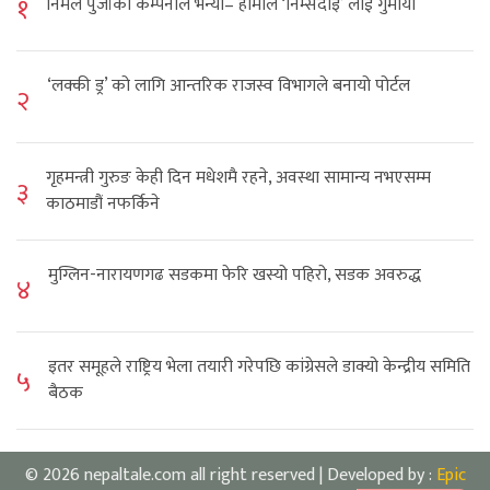
१
निर्मल पुर्जाको कम्पनीले भन्यो– हामीले ‘निम्सदाइ’ लाई गुमायौं
‘लक्की ड्र’ को लागि आन्तरिक राजस्व विभागले बनायो पोर्टल
२
गृहमन्त्री गुरुङ केही दिन मधेशमै रहने, अवस्था सामान्य नभएसम्म
३
काठमाडौं नफर्किने
मुग्लिन-नारायणगढ सडकमा फेरि खस्यो पहिरो, सडक अवरुद्ध
४
इतर समूहले राष्ट्रिय भेला तयारी गरेपछि कांग्रेसले डाक्यो केन्द्रीय समिति
५
बैठक
© 2026 nepaltale.com all right reserved | Developed by :
Epic