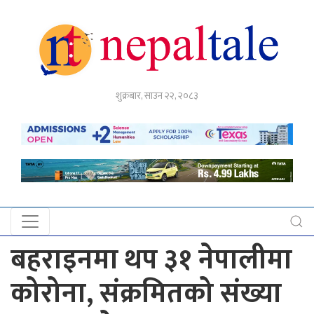
गृहपृष्ठ
शुक्रबार, साउन २२, २०८३
राजनीति
अर्थ
नेपाल
टेल
प्रदेश
खबर
बहराइनमा थप ३१ नेपालीमा
अन्तर्राष्ट्रिय
कोरोना, संक्रमितको संख्या
युके