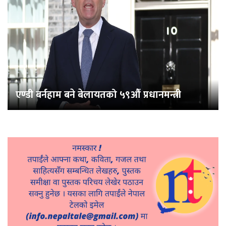
एण्डी बर्नहाम बने बेलायतको ५९औँ प्रधानमन्त्री