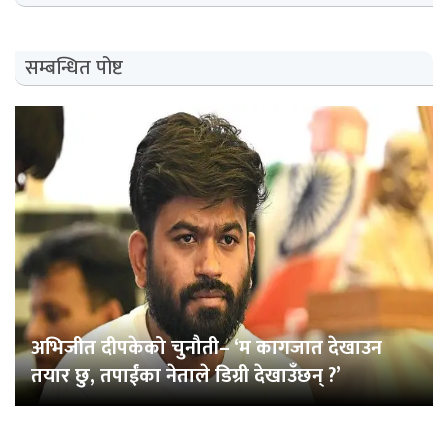
सम्बन्धित पोष्ट
अभिजीत दीपकेको चुनौती– ‘म कागजात देखाउन
तयार छु, तपाईंका नेताले डिग्री देखाउँछन् ?’