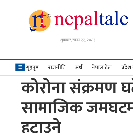
गृहपृष्ठ
शुक्रबार, साउन २२, २०८३
राजनीति
अर्थ
गृहपृष्ठ
राजनीति
अर्थ
नेपाल टेल
प्रदे
☰
नेपाल
कोरोना संक्रमण घ
टेल
प्रदेश
सामाजिक जमघटमा
खबर
अन्तर्राष्ट्रिय
हटाउने
युके