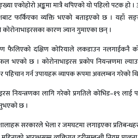
ङ्ख्या एकोहोरो अङ्कमा मात्रै थपिएको यो पहिलो पटक हो 
देशबाट फर्किएका व्यक्ति भएको बताइएको छ । यहाँ सङ्
े कोरोनाभाइरसका कारण ज्यान गुमाएका छन् ।
्रमण फैलिएको दक्षिण कोरियाले लकडाउन नलगाईकनै क
 सफल भएको छ । कोरोनाभाइरस प्रकोप नियन्त्रणमा ल्याउ
ण र पहिचान गर्न उपायहरू व्यापक रूपमा अवलम्बन गरेको थ
ाइरस नियन्त्रणका लागि गरेको प्रगतिले कोभिड–१९ लाई परा
उनुभएको छ ।
मशालाहरू सरकारले भेला र जमघटमा लगाइएका प्रतिबन्धहर
 महिनाको आरम्भसम्म व्यक्तिगत दूरीसम्बन्धी नियम पालना गर