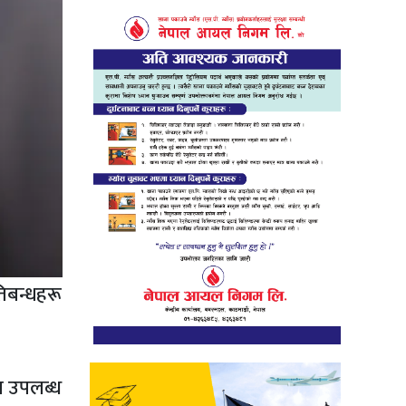
िबन्धहरू
ा उपलब्ध