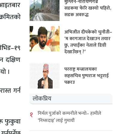
मुग्लिन-नारायणगढ
। आइतबार
सडकमा फेरि खस्यो पहिरो,
सडक अवरुद्ध
क्रमितको
अभिजीत दीपकेको चुनौती–
‘म कागजात देखाउन तयार
छु, तपाईंका नेताले डिग्री
ोभिड–१९
देखाउँछन् ?’
न दक्षिण
परराष्ट्र मन्त्रालयका
ियो ।
सहसचिव पुष्पराज भट्टराई
पक्राउ
स्त गर्न
लोकप्रिय
१
निर्मल पुर्जाको कम्पनीले भन्यो– हामीले
ू फुकुवा
‘निम्सदाइ’ लाई गुमायौं
्नुपर्नेछ