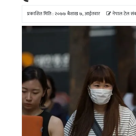
अपडेट
प्रकाशित मिति : २०७७ बैशाख ७, आईतवार
नेपाल टेल सं
खेलकुद
स्वास्थ्य/
जिबनशैली