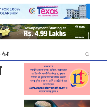
बनशैली
े