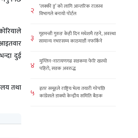
‘लक्की ड्र’ को लागि आन्तरिक राजस्व
२
विभागले बनायो पोर्टल
कोरियाले
गृहमन्त्री गुरुङ केही दिन मधेशमै रहने, अवस्था
३
सामान्य नभएसम्म काठमाडौं नफर्किने
ि आइतवार
न्दा दुई
मुग्लिन-नारायणगढ सडकमा फेरि खस्यो
४
पहिरो, सडक अवरुद्ध
यालय तथा
इतर समूहले राष्ट्रिय भेला तयारी गरेपछि
५
कांग्रेसले डाक्यो केन्द्रीय समिति बैठक