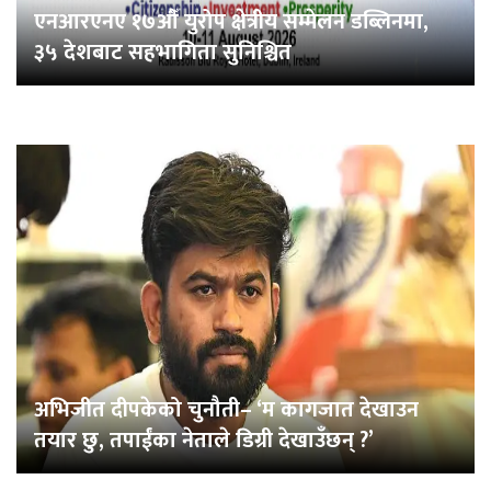
एनआरएनए १७औँ युरोप क्षेत्रीय सम्मेलन डब्लिनमा,
३५ देशबाट सहभागिता सुनिश्चित
अभिजीत दीपकेको चुनौती– ‘म कागजात देखाउन
तयार छु, तपाईंका नेताले डिग्री देखाउँछन् ?’