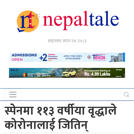
गृहपृष्ठ
आइतवार, साउन २४, २०८३
राजनीति
अर्थ
नेपाल
टेल
प्रदेश
खबर
स्पेनमा ११३ वर्षीया वृद्धाले
अन्तर्राष्ट्रिय
कोरोनालाई जितिन्
युके