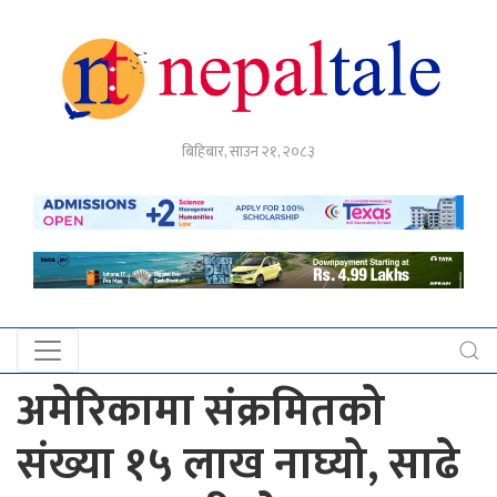
गृहपृष्ठ
बिहिबार, साउन २१, २०८३
राजनीति
अर्थ
नेपाल
टेल
प्रदेश
खबर
अमेरिकामा संक्रमितको
अन्तर्राष्ट्रिय
संख्या १५ लाख नाघ्यो, साढे
युके