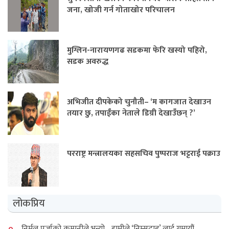
जना, खोजी गर्न गोताखोर परिचालन
मुग्लिन-नारायणगढ सडकमा फेरि खस्यो पहिरो,
सडक अवरुद्ध
अभिजीत दीपकेको चुनौती– ‘म कागजात देखाउन
तयार छु, तपाईंका नेताले डिग्री देखाउँछन् ?’
परराष्ट्र मन्त्रालयका सहसचिव पुष्पराज भट्टराई पक्राउ
लोकप्रिय
निर्मल पुर्जाको कम्पनीले भन्यो– हामीले ‘निम्सदाइ’ लाई गुमायौं