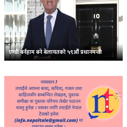
एण्डी बर्नहाम बने बेलायतको ५९औँ प्रधानमन्त्री