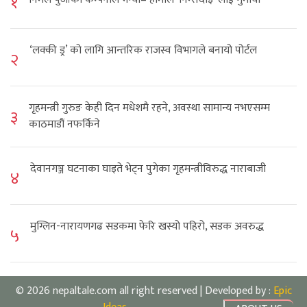
१
‘लक्की ड्र’ को लागि आन्तरिक राजस्व विभागले बनायो पोर्टल
२
गृहमन्त्री गुरुङ केही दिन मधेशमै रहने, अवस्था सामान्य नभएसम्म
३
काठमाडौं नफर्किने
देवानगञ्ज घटनाका घाइते भेट्न पुगेका गृहमन्त्रीविरुद्ध नाराबाजी
४
मुग्लिन-नारायणगढ सडकमा फेरि खस्यो पहिरो, सडक अवरुद्ध
५
© 2026 nepaltale.com all right reserved | Developed by :
Epic