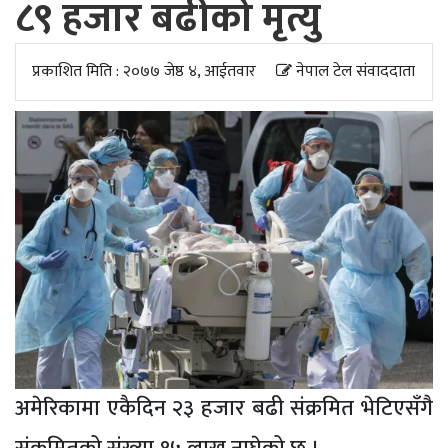
८९ हजार बढीको मृत्यु
अपडेट
खेलकुद
प्रकाशित मिति : २०७७ जेष्ठ ४, आईतवार
नेपाल टेल संवाददाता
स्वास्थ्य/
जिबनशैली
अमेरिकामा एकैदिन २३ हजार बढी संक्रमित भेटिएसँगै