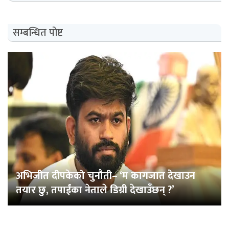
सम्बन्धित पोष्ट
अभिजीत दीपकेको चुनौती– ‘म कागजात देखाउन
तयार छु, तपाईंका नेताले डिग्री देखाउँछन् ?’